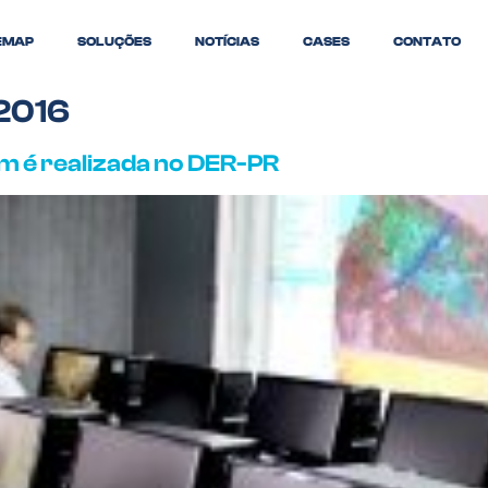
EMAP
SOLUÇÕES
NOTÍCIAS
CASES
CONTATO
 2016
m é realizada no DER-PR