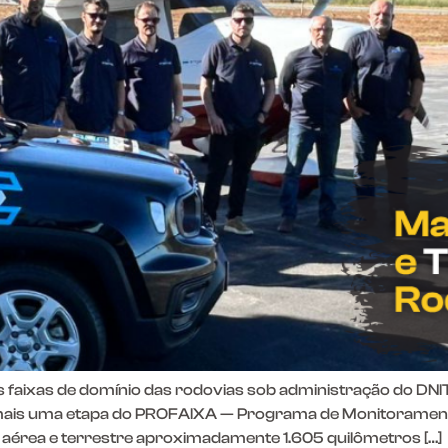
 faixas de domínio das rodovias sob administração do DNI
s, mais uma etapa do PROFAIXA — Programa de Monitoramen
a aérea e terrestre aproximadamente 1.605 quilômetros […]