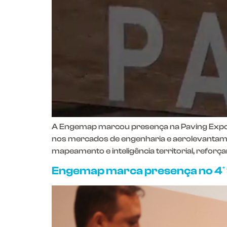
A Engemap marcou presença na Paving Expo 20
nos mercados de engenharia e aerolevantame
mapeamento e inteligência territorial, refo
Engemap marca presença no 4º 