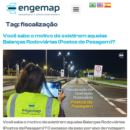
TRABALHE CONOSCO
Tag:
fiscalização
Você sabe o motivo de existirem aquelas
Balanças Rodoviárias (Postos de Pesagem)?
Você sabe o motivo de existirem aquelas Balanças Rodoviárias
(Postos de Pesagem)? O excesso de peso por eixo de rodagem