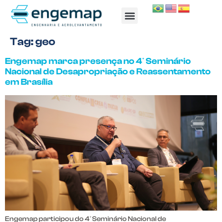
TRABALHE CONOSCO
Tag:
geo
Engemap marca presença no 4º Seminário
Nacional de Desapropriação e Reassentamento
em Brasília
Engemap participou do 4º Seminário Nacional de